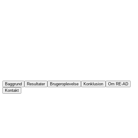
Baggrund
Resultater
Brugeroplevelse
Konklusion
Om RE-AD
Kontakt
STEP Network har udviklet RE-AD (Responsible Advertising) – et