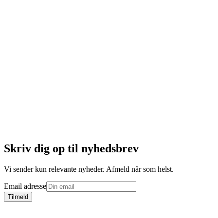
Finance-approved løsning, udviklet i tæt samarbejde med markedets
førende publishers
Skal vi tage en snak om, hvad vi kan gøre for dig?
Kontakt os
Skriv dig op til nyhedsbrev
Vi sender kun relevante nyheder. Afmeld når som helst.
Email adresse
Tilmeld